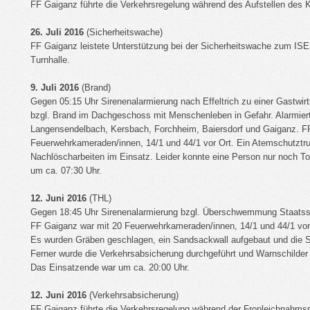
FF Gaiganz führte die Verkehrsregelung während des Aufstellen des 
26. Juli 2016
(Sicherheitswache)
FF Gaiganz leistete Unterstützung bei der Sicherheitswache zum ISEK
Turnhalle.
9. Juli 2016
(Brand)
Gegen 05:15 Uhr Sirenenalarmierung nach Effeltrich zu einer Gastwir
bzgl. Brand im Dachgeschoss mit Menschenleben in Gefahr. Alarmiert
Langensendelbach, Kersbach, Forchheim, Baiersdorf und Gaiganz. F
Feuerwehrkameraden/innen, 14/1 und 44/1 vor Ort. Ein Atemschutztr
Nachlöscharbeiten im Einsatz. Leider konnte eine Person nur noch 
um ca. 07:30 Uhr.
12. Juni 2016
(THL)
Gegen 18:45 Uhr Sirenenalarmierung bzgl. Überschwemmung Staatsst
FF Gaiganz war mit 20 Feuerwehrkameraden/innen, 14/1 und 44/1 vor
Es wurden Gräben geschlagen, ein Sandsackwall aufgebaut und die St
Ferner wurde die Verkehrsabsicherung durchgeführt und Warnschilder a
Das Einsatzende war um ca. 20:00 Uhr.
12. Juni 2016
(Verkehrsabsicherung)
FF Gaiganz führte die Verkehrsregelung während der Fronleichnahms