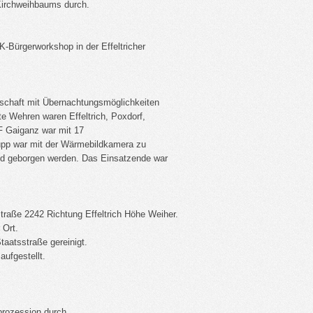
Kirchweihbaums durch.
-Bürgerworkshop in der Effeltricher
tschaft mit Übernachtungsmöglichkeiten
e Wehren waren Effeltrich, Poxdorf,
F Gaiganz war mit 17
upp war mit der Wärmebildkamera zu
Tod geborgen werden. Das Einsatzende war
raße 2242 Richtung Effeltrich Höhe Weiher.
 Ort.
aatsstraße gereinigt.
ufgestellt.
prozession durch.